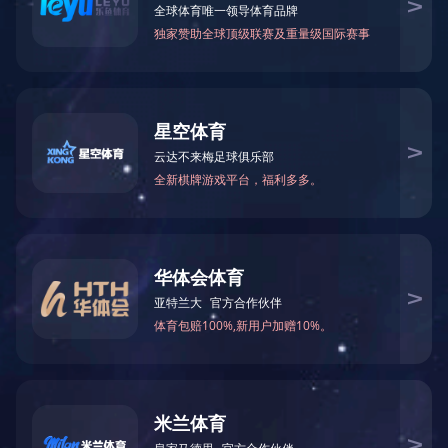
公司免费对需方技术、操作人员进行启动、运营、操作、维护、故障
途；会操作、会保养、会排除故障”。培训考核合格，发放上岗操作证书
公司概况
九游平台-
服务热线
(中国)一
务官方
公司简介
吊管机系
总 机：0538-6513169
新闻聚焦
履带吊系
传 真：0538-6513169
公司荣誉
移动电站
邮 编：271039
九游平台
挖掘机系
地 址：山东省泰安市省庄镇博阳
总经理致辞
运管机系