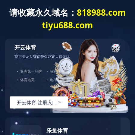
九游平台
首 页
公司概况
九游平台-九游
(中国)一站式服
务官方网站
配件支持
技术服务
客户培训
服务荣