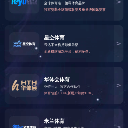
产品名
YT1
行走系
实。...