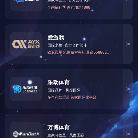
产品详情：
该设备是我公司在分析国内外同
性能优良，操作简便，故障率低，
本机型主要特点：
撑起力强劲： 本机中体内部设
制 动 可 靠： 本机采用一套
设计的自动刹车装置（已申请专
点 动 下 坡： 在下坡路段时
使用范围
∮711-
质量
700
压块数量
12×