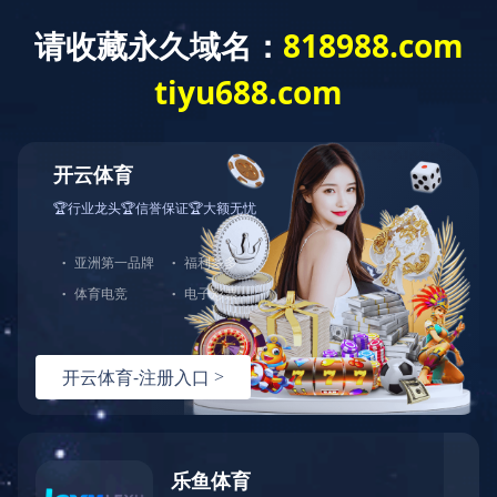
九游平台
首 页
公司概况
九游平台-九游
(中国)一站式服
务官方网站
吊管机系列
履带吊系列
移动电站系列
挖掘机